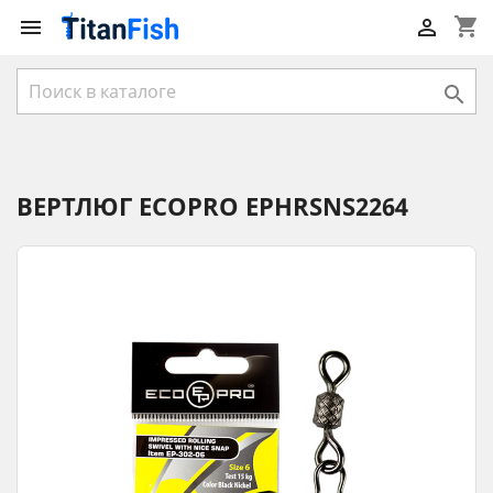
shopping_cart



ВЕРТЛЮГ ECOPRO EPHRSNS2264