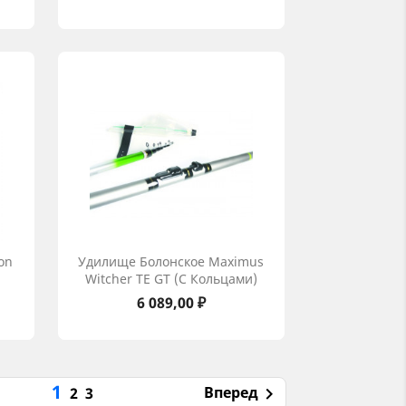
on
Удилище Болонское Maximus
Witcher TE GT (с Кольцами)
Цена
6 089,00 ₽
1
Вперед
2
3
