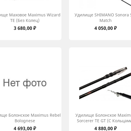
ище Маховое Maximus Wizard
Удилище SHIMANO Sonora
TE (без Колец)
Match
Цена
Цена
3 680,00 ₽
4 050,00 ₽
ище Болонское Maximus Rebel
Удилище Болонское Maxim
Bolognese
Sorcerer TE GT (с Кольцам
Цена
Цена
4 693,00 ₽
4 880,00 ₽