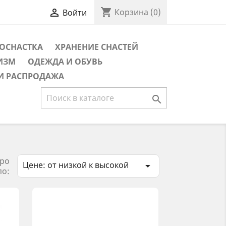
shopping_cart

Корзина
(0)
Войти
ОСНАСТКА
ХРАНЕНИЕ СНАСТЕЙ
ИЗМ
ОДЕЖДА И ОБУВЬ
И РАСПРОДАЖА

ро
Цене: от низкой к высокой

по: