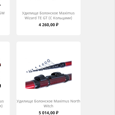
 SW
Удилище Болонское Maximus
Wizard TE GT (с Кольцами)
Цена
4 260,00 ₽
us
Удилище Болонское Maximus North
и)
Witch
Цена
5 014,00 ₽