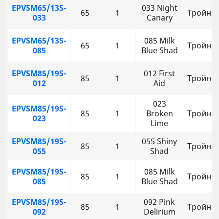
EPVSM65/13S-
033 Night
65
1
Тройни
033
Canary
EPVSM65/13S-
085 Milk
65
1
Тройни
085
Blue Shad
EPVSM85/19S-
012 First
85
1
Тройни
012
Aid
023
EPVSM85/19S-
85
1
Broken
Тройни
023
Lime
EPVSM85/19S-
055 Shiny
85
1
Тройни
055
Shad
EPVSM85/19S-
085 Milk
85
1
Тройни
085
Blue Shad
EPVSM85/19S-
092 Pink
85
1
Тройни
092
Delirium