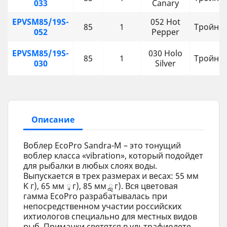
033
Canary
EPVSM85/19S-
052 Hot
85
1
Тройни
052
Pepper
EPVSM85/19S-
030 Holo
85
1
Тройни
030
Silver
Описание
Воблер EcoPro Sandra-M – это тонущий
воблер класса «vibration», который подойдет
для рыбалки в любых слоях воды.
Выпускается в трех размерах и весах: 55 мм
Ƙ г), 65 мм ྭ г), 85 мм ླ г). Вся цветовая
гамма EcoPro разрабатывалась при
непосредственном участии российских
ихтиологов специально для местных видов
рыб. Приманки светятся в ультрафиолете,