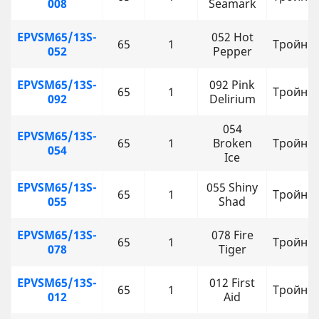
008
Seamark
EPVSM65/13S-
052 Hot
65
1
Тройни
052
Pepper
EPVSM65/13S-
092 Pink
65
1
Тройни
092
Delirium
054
EPVSM65/13S-
65
1
Broken
Тройни
054
Ice
EPVSM65/13S-
055 Shiny
65
1
Тройни
055
Shad
EPVSM65/13S-
078 Fire
65
1
Тройни
078
Tiger
EPVSM65/13S-
012 First
65
1
Тройни
012
Aid