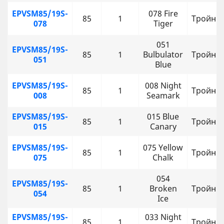
EPVSM85/19S-
078 Fire
85
1
Тройни
078
Tiger
051
EPVSM85/19S-
85
1
Bulbulator
Тройни
051
Blue
EPVSM85/19S-
008 Night
85
1
Тройни
008
Seamark
EPVSM85/19S-
015 Blue
85
1
Тройни
015
Canary
EPVSM85/19S-
075 Yellow
85
1
Тройни
075
Chalk
054
EPVSM85/19S-
85
1
Broken
Тройни
054
Ice
EPVSM85/19S-
033 Night
85
1
Тройни