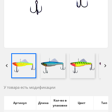


У товара есть модификации
Кол-во в
Артикул
Длина
Цвет
Тип
упаковке