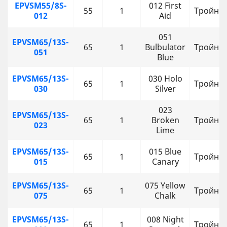
EPVSM55/8S-
012 First
55
1
Тройни
012
Aid
051
EPVSM65/13S-
65
1
Bulbulator
Тройни
051
Blue
EPVSM65/13S-
030 Holo
65
1
Тройни
030
Silver
023
EPVSM65/13S-
65
1
Broken
Тройни
023
Lime
EPVSM65/13S-
015 Blue
65
1
Тройни
015
Canary
EPVSM65/13S-
075 Yellow
65
1
Тройни
075
Chalk
EPVSM65/13S-
008 Night
65
1
Тройни