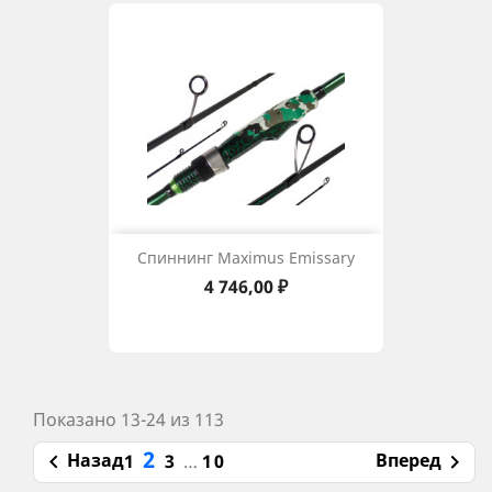
Спиннинг Maximus Emissary
Цена
4 746,00 ₽
Показано 13-24 из 113
2
Назад
Вперед

1
3
…
10
