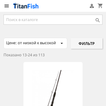
shopping_cart



Цене: от низкой к высокой

ФИЛЬТР
Показано 13-24 из 113