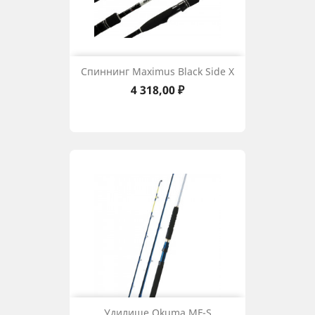
Спиннинг Maximus Black Side X
Цена
4 318,00 ₽
Удилище Okuma MF-S