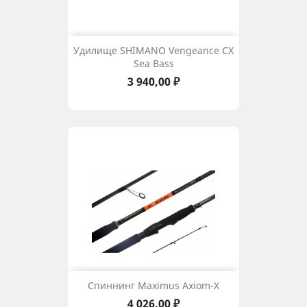
Удилище SHIMANO Vengeance CX
Sea Bass
Цена
3 940,00 ₽
Спиннинг Maximus Axiom-X
Цена
4 026,00 ₽